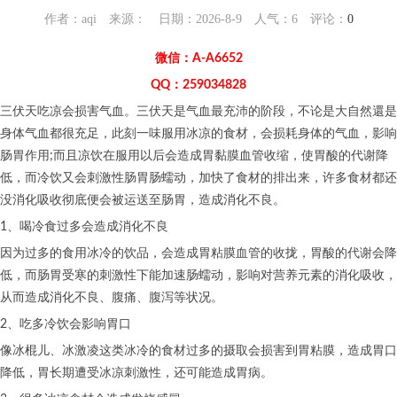
作者：aqi 来源： 日期：2026-8-9 人气：
6
评论：
0
微信：A-A6652
QQ：259034828
三伏天吃凉会损害气血。三伏天是气血最充沛的阶段，不论是大自然還是
身体气血都很充足，此刻一味服用冰凉的食材，会损耗身体的气血，影响
肠胃作用;而且凉饮在服用以后会造成胃黏膜血管收缩，使胃酸的代谢降
低，而冷饮又会刺激性肠胃肠蠕动，加快了食材的排出来，许多食材都还
没消化吸收彻底便会被运送至肠胃，造成消化不良。
1、喝冷食过多会造成消化不良
因为过多的食用冰冷的饮品，会造成胃粘膜血管的收拢，胃酸的代谢会降
低，而肠胃受寒的刺激性下能加速肠蠕动，影响对营养元素的消化吸收，
从而造成消化不良、腹痛、腹泻等状况。
2、吃多冷饮会影响胃口
像冰棍儿、冰激凌这类冰冷的食材过多的摄取会损害到胃粘膜，造成胃口
降低，胃长期遭受冰凉刺激性，还可能造成胃病。