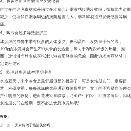
3、很多冰凉食材会造成发烧感冒
吃过多的冰凉食材或是喝过多冷食会让咽喉粘膜遇冷收缩，抵抗能力进而
减少，使埋伏在咽喉周边的病菌趁虚而入，非常容易造成发烧感冒等病
症。
4、喝冷食过多导致肥胖症
冰淇淋的成份中带有很多的人体脂肪、糖和蛋白，发热量十分的高，
100g的冰淇淋会产生220大卡的发热量，等同于2两多米饭的热量。因
而，冰淇淋当然变成喜吃冰淇淋者肥胖症的元凶，因此追求美丽MM们一
定要杜绝它!
5、吃凉过多造成生理期疼痛
炎热夏天，来个冷食是最舒服但是的挑选了，可是女性朋友们一定要留
意，科研发觉，每每冰凉的饮品进到身体胃里时，女士的子宫壁血管便会
产生明显的收拢，进而造成经量骤减，乃至产生闭经、经痛等病症，因此
女性朋友们在经期一定不必进食忽冷忽热哦!
标签：
上一篇：
天麻炖鸽子能治头痛吗