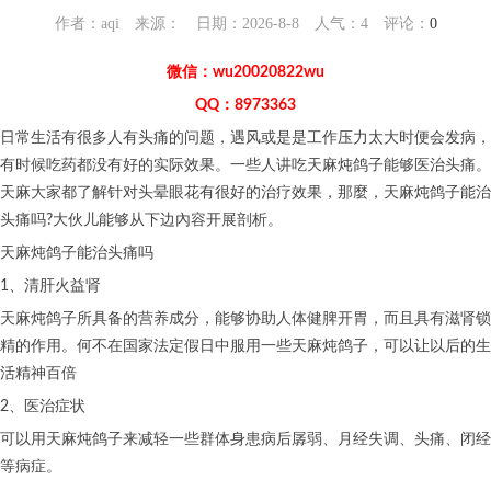
作者：aqi 来源： 日期：2026-8-8 人气：
4
评论：
0
微信：wu20020822wu
QQ：8973363
日常生活有很多人有头痛的问题，遇风或是是工作压力太大时便会发病，
有时候吃
药都没有好的实际效果。一些人讲吃天麻炖鸽子能够医治头痛。
天麻大家都了解针对头晕眼花有很好的治疗效果，那麼，天麻炖鸽子能治
头痛吗?大伙儿能够从下边內容开展剖析。
天麻炖鸽子能治头痛吗
1、清肝火益肾
天麻炖鸽子所具备的营养成分，能够协助人体健脾开胃，而且具有滋肾锁
精的作用。何不在国家法定假日中服用一些天麻炖鸽子，可以让以后的生
活精神百倍
2、医治症状
可以用天麻炖鸽子来减轻一些群体身患病后孱弱、月经失调、头痛、闭经
等病症。