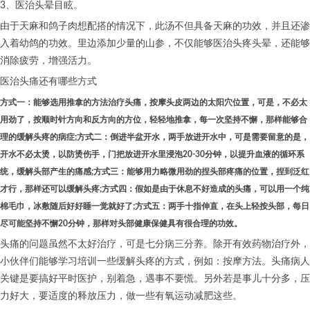
3、医治头晕目眩。
由于天麻和鸽子肉想配搭的情况下，此汤不但具备天麻的功效，并且还渗
入着幼鸽的功效。里边添加少量的山参，不仅能够医治头疼头晕，还能够
消除疲劳，增强活力。
医治头痛还有哪些方式
方式一：能够选用推拿的方法治疗头痛，按摩头皮两边的太阳穴位置，可是，不必太
用劲了，按顺时针方向和反方向的方位，轻轻地推拿，每一次坚持不懈，那样能够合
理的缓解头疼的病症;
方式二：倒进半盆开水，两手放进开水中，可是需要留意的是，
开水不必太烫，以防烫伤手，门把放进开水里浸泡20-30分钟，以提升血液的循环系
统，缓解头部产生的痛感;
方式三：能够用力略微用劲的捏头部疼痛的位置，捏到泛红
才行，那样还可以缓解头疼;
方式四：假如是由于休息不好造成的头痛，可以用一个纯
棉毛巾，冰敷随后好好睡一觉就好了;
方式五：两手十指伸直，在头上轻按头部，每日
尽可能坚持不懈20分钟，那样对头部健康保健具有很合理的功效。
头痛的问题虽然不太好治疗，可是七分病三分养。除开有效药物治疗外，
小伙伴们能够学习培训一些缓解头疼的方式，例如：按摩方法。头痛病人
关键是要搞好平时医护，别着急，遇事不要慌。另外若是事儿十分多，压
力好大，要适度的释放压力，做一些有氧运动减肥这些。