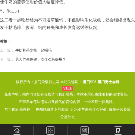
使牛奶的营养使用价值大幅度降低。
5、朱古力
这二者一起吃易结为不可溶草酸钙，不但影响消化吸收，还会继续出現头
发干枯毛躁、腹泻、钙的缺失和成长发育迟缓等状况。
标签：
上一篇：
牛奶和茶水能一起喝吗
下一篇：
男人养生保健：吃什么药好用？
版权所有：厦门朵瑞养生网 本站关键词：
厦门SPA
厦门男士会所
51La
免责声明：站内内容如有侵权请与我们联系，本站不承担由此引起的法律责任。
严禁发布违法违规以及低俗的言论内容，一经发现一律删除。
您可能还感兴趣： ·
糖醋腌白萝卜的做法
·
开水泡苹果有什么好处
·
白梗芋营养成
分是什么