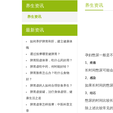
养生资讯
养生资讯
养生资讯
最新资讯
如何养护脾胃和肝，建立健康体
魄
通过按摩哪里健脾胃？
孕妇憋尿一般是
脾胃阳虚体寒，吃什么药好用？
1、疼痛
脾胃虚吃中药，何时能好转？
长时间憋尿可能
脾胃胀疼怎么办？吃什么食物
2、感染
好？
如果长时间的憋
脾胃虚的人如何合理饮食养生？
脾胃虚拔罐，治疗身体虚弱，健
3、结石
康生活之道
憋尿的时间比较
脾胃虚寒怎样按摩：中医科普文
除上述比较常见
章