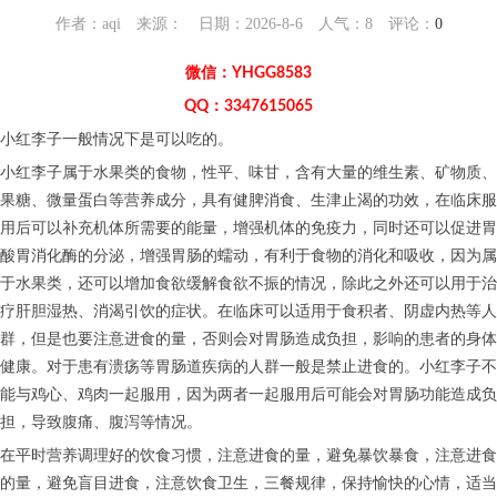
作者：aqi 来源： 日期：2026-8-6 人气：
8
评论：
0
微信：YHGG8583
QQ：3347615065
小红李子一般情况下是可以吃的。
小红李子属于水果类的食物，性平、味甘，含有大量的维生素、矿物质、
果糖、微量蛋白等营养成分，具有健脾消食、生津止渴的功效，在临床服
用后可以补充机体所需要的能量，增强机体的免疫力，同时还可以促进胃
酸胃消化酶的分泌，增强胃肠的蠕动，有利于食物的消化和吸收，因为属
于水果类，还可以增加食欲缓解食欲不振的情况，除此之外还可以用于治
疗肝胆湿热、消渴引饮的症状。在临床可以适用于食积者、阴虚内热等人
群，但是也要注意进食的量，否则会对胃肠造成负担，影响的患者的身体
健康。对于患有溃疡等胃肠道疾病的人群一般是禁止进食的。小红李子不
能与鸡心、鸡肉一起服用，因为两者一起服用后可能会对胃肠功能造成负
担，导致腹痛、腹泻等情况。
在平时营养调理好的饮食习惯，注意进食的量，避免暴饮暴食，注意进食
的量，避免盲目进食，注意饮食卫生，三餐规律，保持愉快的心情，适当