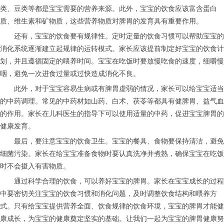
类、豆类等都是宝宝需要的营养来源。此外，宝宝的饮食应该富含蛋白
质、维生素和矿物质，这些营养物质对脾胃的发育具有重要作用。
还有，宝宝的饮食要有规律性。定时定量的饮食习惯可以帮助宝宝的
消化系统逐渐建立起规律的运转模式。家长应该提前制定好宝宝的饮食计
划，并且遵循固定的喂养时间。宝宝在吃饭时要放慢吃食的速度，细嚼慢
咽，避免一次进食过量或过快造成消化不良。
此外，对于宝宝容易生病或有脾胃虚弱的情况，家长可以给宝宝适当
的中药调理。常见的中药材如山药、白术、茯苓等都具有健脾胃、益气血
的作用。家长在儿科医生的指导下可以使用适量的中药，促进宝宝脾胃的
健康发育。
最后，要注意宝宝的饮食卫生。宝宝的餐具、食物要保持清洁，避免
细菌污染。家长在给宝宝准备食物时要认真洗净并煮熟，确保宝宝在吃饭
时不会摄入有害物质。
通过科学合理的饮食，可以养好宝宝的脾胃。家长在宝宝成长的过程
中要密切关注宝宝的饮食习惯和消化问题，及时调整饮食结构和喂养方
式。只有给宝宝提供营养全面、饮食规律的饮食环境，宝宝的脾胃才能健
康成长，为宝宝的健康奠定坚实的基础。让我们一起为宝宝的脾胃健康努