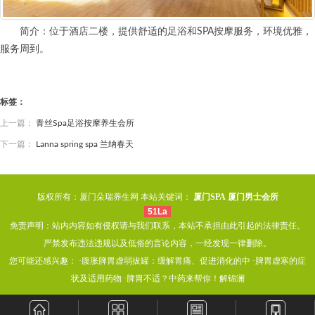
简介：位于酒店二楼，提供舒适的足浴和SPA按摩服务，环境优雅，
服务周到。
标签：
上一篇：
青丝Spa足浴按摩养生会所
下一篇：
Lanna spring spa 兰纳春天
版权所有：厦门朵瑞养生网 本站关键词：
厦门SPA
厦门男士会所
51La
免责声明：站内内容如有侵权请与我们联系，本站不承担由此引起的法律责任。
严禁发布违法违规以及低俗的言论内容，一经发现一律删除。
您可能还感兴趣： ·
腹胀脾胃虚弱拔罐：缓解胃痛、促进消化的中
·
脾胃虚寒的症
状及适用药物
·
脾胃不适？中药来帮你！解锦澜